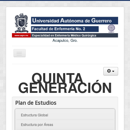
Acapulco, Gro.
Cambiar
navegación
Incio
QUINTA
Objetivo
GENERACIÓN
Perfil de Ingreso
Perfil de Egreso
Plan de Estudios
Nucleo Académico
Estructura Global
LIES
Estructura por Áreas
Infraestructura