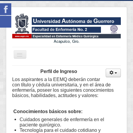
Acapulco, Gro.
Cambiar
navegación
Incio
Perfil de Ingreso
Objetivo
Los aspirantes a la EEMQ deberán contar
con título y cédula universitaria, y en el área de
Perfil de Ingreso
enfermería, poseer los siguientes conocimientos
básicos, habilidades, actitudes y valores:
Perfil de Egreso
Nucleo Académico
Conocimientos básicos sobre:
LIES
Cuidados generales de enfermería en el
paciente quirúrgico.
Infraestructura
Tecnología para el cuidado cotidiano y