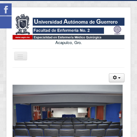
Acapulco, Gro.
Cambiar
navegación
Incio
Objetivo
Perfil de Ingreso
Perfil de Egreso
Nucleo Académico
LIES
Infraestructura