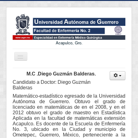
Acapulco, Gro.
Cambiar
navegación
Incio
M.C .Diego Guzmán Balderas.
Objetivo
Candidato a Doctor: Diego Guzmán
Balderas
Perfil de Ingreso
Matemático-estadístico egresado de la Universidad
Autónoma de Guerrero. Obtuvo el grado de
Perfil de Egreso
licenciado en matemáticas de en el 2008, y en el
2012 obtuvo el grado de maestro en Estadística
Nucleo Académico
Aplicada en la facultad de matemáticas extensión
Acapulco. Es docente de la Escuela de Enfermería
LIES
No. 3, ubicado en la Ciudad y municipio de
Infraestructura
Ometepec, Guerrero, México, perteneciente a la