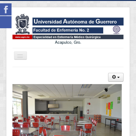
Acapulco, Gro.
Cambiar
navegación
Incio
Objetivo
Perfil de Ingreso
Perfil de Egreso
Nucleo Académico
LIES
Infraestructura